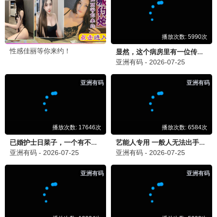
能爱吗
更新至第11集
天国男孩
更新至04集
给你爱情处方
更新至41集
余命3个月的绿帽夫
全8集
吸血鬼莱斯特
更新至第3集
断罪
全8集
电视剧周榜单
耀眼
更新至第30集
1
翘楚
全24集
2
爱·回家之开心速递
更新至2833集
3
逐爱
更新至第04集
4