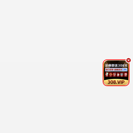
更新至20260621期
更新至20260621期
百家讲坛
男生女生向前冲
易中天,于丹,王立群,刘心武,周汝昌,阎
余声,白羽,王小川,王乐乐,宋秋熠,张亚
10.0
2.0
更新至20期
更新至20260620期
唱钱
天才冲冲冲
森美,郭伟亮,李茵彤
吴宗宪,徐乃麟,曾国城,艾莉絲