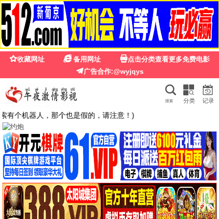
丁香花影院
☰
🔍
QIQI TV
热播推荐
1.0
3.0
HD中字
HD中字
小镇警官
深宫怨灵
张琳娜,李迎旗,江柏川
凯蒂·萨瓦,凯瑟琳·希金斯,克瑞姆·柏辛