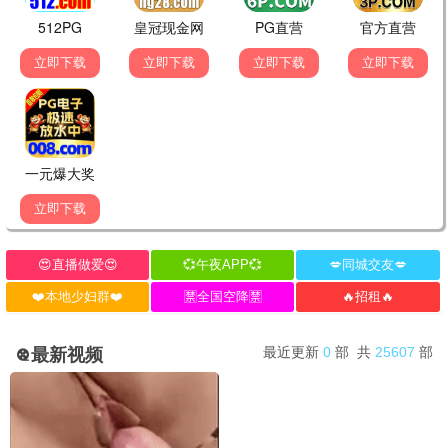
10.0
3.0
更新至HD
更新至HD
复仇看门犬
血色天堂
Chaney Morrow,韦斯·罗
精彩影片
6.0
1.0