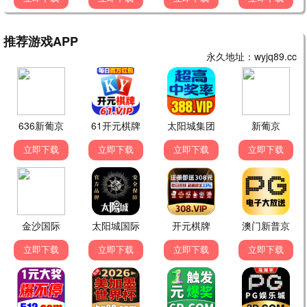
更新至HD
更新至HD
宇宙巨人：希曼崛起
人生开门红
尼古拉斯·加利齐纳,卡米拉·门德斯,伊德
常远,邓家佳,王耀庆,田雨,于洋,李宗恒
5.0
10.0
更新至HD
更新至HD
虎穴狼窝
精灵猎人
布兰卡·拉文,内斯托尔·坎蒂利亚纳
雷米·伊沙克,Norreen Ima