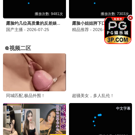
10.0
7.0
更新至03集
更新至10集
我的相抵日记
大叔再出招
志水彩乃,洼冢爱流,ゆめっち
申河均,吴正世,许成泰
3.0
9.0