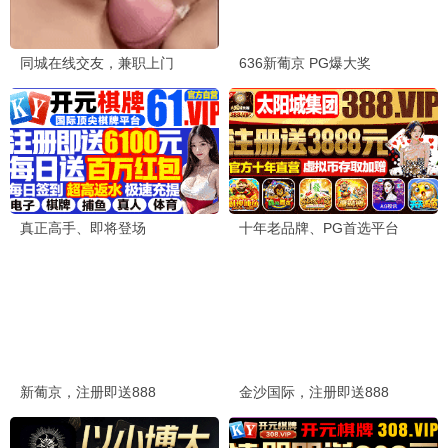
更新至HD
更新至HD
我当你兄弟
准备好了没2：我来了
文斯·沃恩,詹姆斯·麦斯登,艾莎·冈萨雷
萨玛拉·维文,凯瑟琳·纽顿,莎拉·米歇尔
同脸诡影
更新至HD
寐中行凶
更新至HD
诺曼底72小时
HD中字
开山人
HD国语
一出婚礼
HD国语
意外营救
HD国语